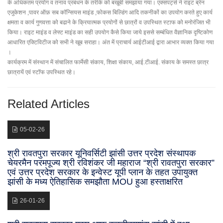
के अधिकतम प्रयोग व तनाव प्रबंधन के तरीके को बखूबी समझाया गया। एक्सपर्ट्स ने राइट ब्रेन
एजुकेशन ,पावर ऑफ़ सब कॉन्सियस माइंड ,फोकस बिल्डिंग आदि तकनीकों का उपयोग करते हुए कार्य
क्षमता व कार्य गुणवत्ता को बढाने के क्रियात्मक प्रयोगों से छात्रों व उपस्थित स्टाफ को मनोरंजित भी
किया। राइट माइंड व लेफ्ट माइंड का सही उपयोग कैसे किया जाये इससे सम्बंधित वैज्ञानिक दृष्टिकोण
आधारित एक्टिविटीज को सभी ने खूब सराहा। अंत में प्राचार्य आईटीआई द्वारा आभार व्यक्त किया गया
।
कार्यक्रम में संस्थान में संचालित फार्मेसी संकाय, शिक्षा संकाय, आई.टीआई. संकाय के समस्त छात्र
छात्रायें एवं स्टॉफ उपस्थित रहे।
Related Articles
05-02-26
श्री रावतपुरा सरकार यूनिवर्सिटी झांसी उत्तर प्रदेश संस्थापक
चेयरमैन परमपूज्य श्री रविशंकर जी महाराज “श्री रावतपुरा सरकार”
एवं उत्तर प्रदेश सरकार के इन्वेस्ट यूपी प्लान के तहत उपायुक्त
झांसी के मध्य ऐतिहासिक समझौता MOU हुआ हस्ताक्षरित
26-01-26