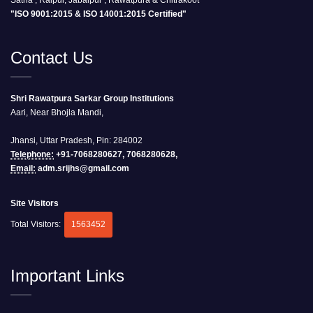
Satna , Raipur, Jabalpur , Rawatpura & Chitrakoot
"ISO 9001:2015 & ISO 14001:2015 Certified"
Contact Us
Shri Rawatpura Sarkar Group Institutions
Aari, Near Bhojla Mandi,
Jhansi, Uttar Pradesh, Pin: 284002
Telephone:
+91-7068280627, 7068280628,
Email:
adm.srijhs@gmail.com
Site Visitors
Total Visitors:
1563452
Important Links