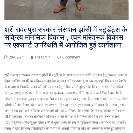
श्री रावतपुरा सरकार संस्थान झांसी में स्टूडेंट्स के
सक्रिय मानसिक विकास , एवम मस्तिस्क विकास
पर एक्सपर्ट उपस्थिति में आयोजित हुई कार्यशाला
29-02-24
siteadmin
0 comment
श्री रावतपुरा सरकार संस्थान झांसी में स्टूडेंट्स के ज्ञान वर्धन कर उनके उन्नयन हेतु अध्ययन काल में
बेहतर लर्निग , मानसिक सक्रियता हेतु देश के जाने माने एक्सपर्ट द्वारा एक महत्वपूर्ण विषय पर वर्कशॉप
के माध्यम से निर्धारित लक्ष्य को हासिल करने हेतु तरीके बताते हुए प्रेरित किया , सांस्थानिक गरिमा
अनुरूप आगंतुक एक्सपर्ट के साथ संस्था प्रबंधक, प्राचार्य फार्मेसी, प्राचार्य आईटीआई द्वारा विधि
विधान से सरस्वती पूजन दीप प्रज्ज्वलित कर कार्यक्रम का शुभारंभ किया गया, इसके उपरांत उपस्थित
अतिथियों का तिलक चंदन करते हुए सम्मान पट्टिका पहनते हुए स्वागत ,अभिवादन किया गया , इसी
क्रम में एस आर आई-टॉक के अंतर्गत वर्कशॉप का आयोजन किया गया जिसमे श्री कपिल शर्मा (ब्रेन
NLP एक्सपर्ट ,फाउंडर तेज़दिमाग इंडिया व भारत के प्रथम हैप्पीनेस कोच ) व श्री रजनीश शर्मा
(NLP ट्रेनर व स्प्रिचुअल कोच ) जी ने मुख्य वक्ता के रूप में प्रतिभाग किया। सेमीनार का आकर्षण
वक्ताओं द्वारा विभिन्न एक्टिविटीज के माध्यम से अपनी पीनियल ग्लैंड को अनब्लॉक करते हुए मस्तिष्क