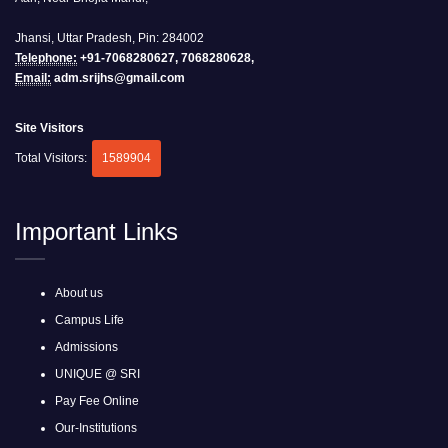
Jhansi, Uttar Pradesh, Pin: 284002
Telephone:
+91-7068280627, 7068280628,
Email:
adm.srijhs@gmail.com
Site Visitors
Total Visitors:
1589904
Important Links
About us
Campus Life
Admissions
UNIQUE @ SRI
Pay Fee Online
Our-Institutions