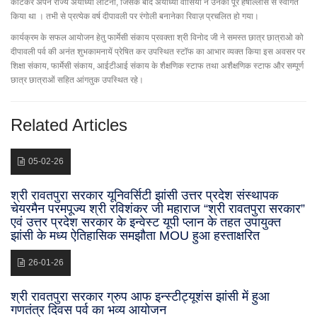
काटकर अपने राज्य अयोध्या लौटना, जिसके बाद अयोध्या वासियों ने उनका पूरे हर्षोल्लास से स्वागत
किया था । तभी से प्रत्येक वर्ष दीपावली पर रंगोली बनानेका रिवाज़ प्रचलित हो गया।
कार्यक्रम के सफल आयोजन हेतु फार्मेसी संकाय प्रवक्ता श्री विनोद जी ने समस्त छात्र छात्राओ को
दीपावली पर्व की अनंत शुभकामनायें प्रेषित कर उपस्थित स्टॉफ का आभार व्यक्त किया इस अवसर पर
शिक्षा संकाय, फार्मेसी संकाय, आईटीआई संकाय के शैक्षणिक स्टाफ तथा अशैक्षणिक स्टाफ और सम्पूर्ण
छात्र छात्राओं सहित आंगतुक उपस्थित रहे।
Related Articles
05-02-26
श्री रावतपुरा सरकार यूनिवर्सिटी झांसी उत्तर प्रदेश संस्थापक
चेयरमैन परमपूज्य श्री रविशंकर जी महाराज “श्री रावतपुरा सरकार”
एवं उत्तर प्रदेश सरकार के इन्वेस्ट यूपी प्लान के तहत उपायुक्त
झांसी के मध्य ऐतिहासिक समझौता MOU हुआ हस्ताक्षरित
26-01-26
श्री रावतपुरा सरकार ग्रुप आफ इन्स्टीट्यूशंस झांसी में हुआ
गणतंत्र दिवस पर्व का भव्य आयोजन