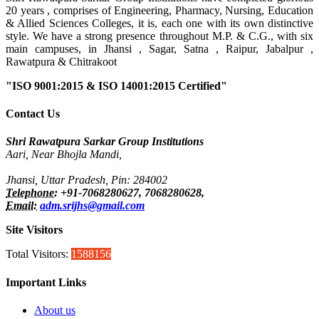
20 years , comprises of Engineering, Pharmacy, Nursing, Education
& Allied Sciences Colleges, it is, each one with its own distinctive
style. We have a strong presence throughout M.P. & C.G., with six
main campuses, in Jhansi , Sagar, Satna , Raipur, Jabalpur ,
Rawatpura & Chitrakoot
"ISO 9001:2015 & ISO 14001:2015 Certified"
Contact Us
Shri Rawatpura Sarkar Group Institutions
Aari, Near Bhojla Mandi,
Jhansi, Uttar Pradesh, Pin: 284002
Telephone:
+91-7068280627, 7068280628,
Email:
adm.srijhs@gmail.com
Site Visitors
Total Visitors:
1588156
Important Links
About us