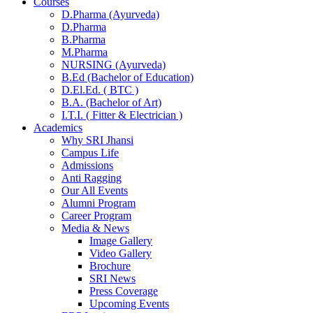
Courses
D.Pharma (Ayurveda)
D.Pharma
B.Pharma
M.Pharma
NURSING (Ayurveda)
B.Ed (Bachelor of Education)
D.El.Ed. ( BTC )
B.A. (Bachelor of Art)
I.T.I. ( Fitter & Electrician )
Academics
Why SRI Jhansi
Campus Life
Admissions
Anti Ragging
Our All Events
Alumni Program
Career Program
Media & News
Image Gallery
Video Gallery
Brochure
SRI News
Press Coverage
Upcoming Events