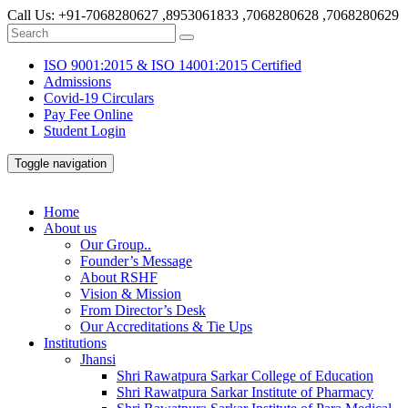
Call Us:
+91-7068280627 ,8953061833 ,7068280628 ,7068280629
ISO 9001:2015 & ISO 14001:2015 Certified
Admissions
Covid-19 Circulars
Pay Fee Online
Student Login
Toggle navigation
Home
About us
Our Group..
Founder’s Message
About RSHF
Vision & Mission
From Director’s Desk
Our Accreditations & Tie Ups
Institutions
Jhansi
Shri Rawatpura Sarkar College of Education
Shri Rawatpura Sarkar Institute of Pharmacy