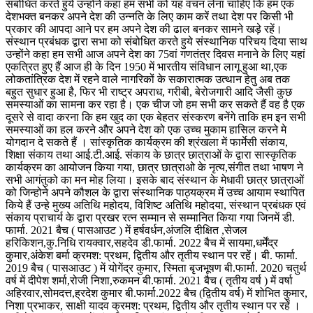
संबोधित करते हुये उन्होने कहा हम सभी को यह वचन लेना चाहिए कि हम एक
देशभक्त बनकर अपने देश की उन्नति के लिए काम करें तथा देश पर किसी भी
प्रकार की आपदा आने पर हम अपने देश की ढाल बनकर सामने खड़े रहें।
संस्थान प्रबंधक द्वारा सभा को संबोधित करते हुये संस्थानिक परिचय दिया साथ
उन्होंने कहा हम सभी आज अपने देश का 75वां गणतंत्र दिवस मनाने के लिए यहां
एकत्रित हुए हैं आज ही के दिन 1950 में भारतीय संविधान लागू हुआ था,एक
लोकतांत्रिक देश में रहने वाले नागरिकों के सकारात्मक उत्थान हेतु अब तक
बहुत सुधार हुआ है, फिर भी राष्ट्र अपराध, गरीबी, बेरोजगारी आदि जैसी कुछ
समस्याओं का सामना कर रहा है। एक चीज जो हम सभी कर सकते हैं वह है एक
दूसरे से वादा करना कि हम खुद का एक बेहतर संस्करण बनेंगे ताकि हम इन सभी
समस्याओं का हल करने और अपने देश को एक उच्च मुकाम हासिल करने मे
योगदान दे सकते हैं । सांस्कृतिक कार्यक्रम की श्रंखला में फार्मेसी संकाय,
शिक्षा संकाय तथा आई.टी.आई. संकाय के छात्र छात्राओं के द्वारा सास्कृतिक
कार्यक्रम का आयोजन किया गया, छात्र छात्राओ के नृत्य,संगीत तथा भाषण ने
सभी आगंतुको का मन मोह लिया। इसके बाद संस्थान के मेधावी छात्र छात्राओं
को जिन्होने अपने कौशल के द्वारा संस्थानिक पाठ्यक्रम में उच्च आयाम स्थापित
किये हैं उन्हे मुख्य अतिथि महोदय, विशिष्ट अतिथि महोदया, संस्थान प्रबंधक एवं
संकाय प्राचार्य के द्वारा प्रखर रत्न सम्मान से सम्मानित किया गया जिनमें डी.
फार्मा. 2021 बैच ( पासआउट ) में हर्षवर्धन,अंजलि दीक्षित ,सेजल
हरिकिशन,कु.निधि रायक्वार,सहदेव डी.फार्मा. 2022 बैच में सायमा,धर्मेंद्र
कुमार,अंकेश बर्मा क्रमश: प्रथम, द्वितीय और तृतीय स्थान पर रहें। बी. फार्मा.
2019 बैच ( पासआउट ) में योगेंद्र कुमार, स्मिता बृजभूषण बी.फार्मा. 2020 चतुर्थ
वर्ष में दीपेश शर्मा,रोजी निशा,रुकमन बी.फार्मा. 2021 बैच ( तृतीय वर्ष ) में वर्षा
अहिरवार,सोमदत्त,ह्रदेश कुमार बी.फार्मा.2022 बैच (द्वितीय वर्ष) में शोभित कुमार,
निशा प्रभाकर, साक्षी यादव क्रमश: प्रथम, द्वितीय और तृतीय स्थान पर रहें ।