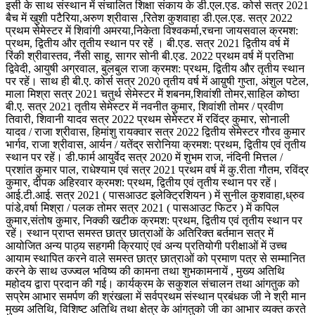
इसी के साथ संस्थान में संचालित शिक्षा संकाय के डी.एल.एड. कोर्स सत्र 2021
बैच में खुशी पटैरिया,अरुण श्रीवास ,रितेश कुशवाहा डी.एल.एड. सत्र 2022
प्रथम सेमेस्टर में शिवांगी अमरया,निकेता विश्वकर्मा,रचना जायसवाल क्रमश:
प्रथम, द्वितीय और तृतीय स्थान पर रहें । बी.एड. सत्र 2021 द्वितीय वर्ष में
रिंकी श्रीवास्तव, नैंसी साहू, सागर सोनी बी.एड. 2022 प्रथम वर्ष में प्रतिभा
द्विवेदी, आयुषी अग्रवाल, बुलबुल राजा क्रमश: प्रथम, द्वितीय और तृतीय स्थान
पर रहें। साथ ही बी.ए. कोर्स सत्र 2020 तृतीय वर्ष में आय़ुषी गुप्ता, अंशुल पटेल,
माला मिश्रा सत्र 2021 चतुर्थ सेमेस्टर में शबनम,शिवांशी तोमर,साहिल कोष्ठा
बी.ए. सत्र 2021 तृतीय सेमेस्टर में नवनीत कुमार, शिवांशी तोमर / प्रवीण
तिवारी, शिवानी यादव सत्र 2022 प्रथम सेमेस्टर में रविंद्र कुमार, सोनाली
यादव / राजा श्रीवास, हिमांशु रायक्वार सत्र 2022 द्वितीय सेमेस्टर गौरव कुमार
भार्गव, राजा श्रीवास, आर्यन / यतेंद्र सरोनिया क्रमश: प्रथम, द्वितीय एवं तृतीय
स्थान पर रहें। डी.फार्म आयुर्वेद सत्र 2020 में शुभम राज, नंदिनी मित्तल /
प्रशांत कुमार पाल, राधेश्याम एवं सत्र 2021 प्रथम वर्ष में कु.रीता गौतम, रविंद्र
कुमार, दीपक अहिरवार क्रमश: प्रथम, द्वितीय एवं तृतीय स्थान पर रहें।
आई.टी.आई. सत्र 2021 ( पासआउट इलेक्ट्रिशियन ) में सुनील कुशवाहा,ध्रुव
पांडे,वर्षा मिश्रा / पलक तोमर सत्र 2021 ( पासआउट फिटर ) में कपिल
कुमार,संतोष कुमार, निक्की खटीक क्रमश: प्रथम, द्वितीय एवं तृतीय स्थान पर
रहें। स्थान प्राप्त समस्त छात्र छात्राओं के अतिरिक्त बर्तमान सत्र में
आयोजित अन्य पाठ्य सहगमी क्रियाएं एवं अन्य प्रतियोगी परीक्षाओं में उच्च
आयाम स्थापित करने वाले समस्त छात्र छात्राओं को प्रमाण पत्र से सम्मानित
करने के साथ उज्ज्वल भविष्य की कामना तथा शुभकामनायें , मुख्य अतिथि
महोदय द्वारा प्रदान की गई। कार्यक्रम के सकुशल संचालन तथा आंगतुक को
सप्रेम आभार समर्पण की श्रंखला में सर्वप्रथम संस्थान प्रबंधक जी ने श्री मान
मुख्य अतिथि, विशिष्ट अतिथि तथा क्षेत्र के आंगतुको जी का आभार व्यक्त करते