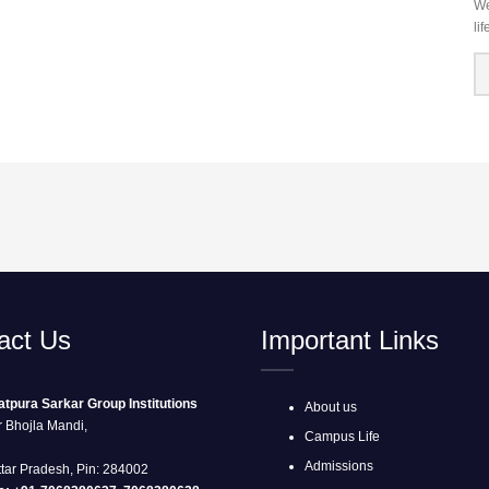
We
li
act Us
Important Links
tpura Sarkar Group Institutions
About us
r Bhojla Mandi,
Campus Life
Admissions
ttar Pradesh, Pin: 284002