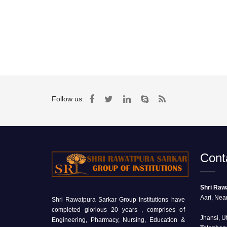
Follow us:
Cont
Shri Rawa
Aari, Nea
Shri Rawatpura Sarkar Group Institutions have
completed glorious 20 years , comprises of
Jhansi, U
Engineering, Pharmacy, Nursing, Education &