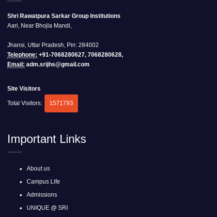
Shri Rawatpura Sarkar Group Institutions
Aari, Near Bhojla Mandi,
Jhansi, Uttar Pradesh, Pin: 284002
Telephone:
+91-7068280627, 7068280628,
Email:
adm.srijhs@gmail.com
Site Visitors
Total Visitors:
1571793
Important Links
About us
Campus Life
Admissions
UNIQUE @ SRI