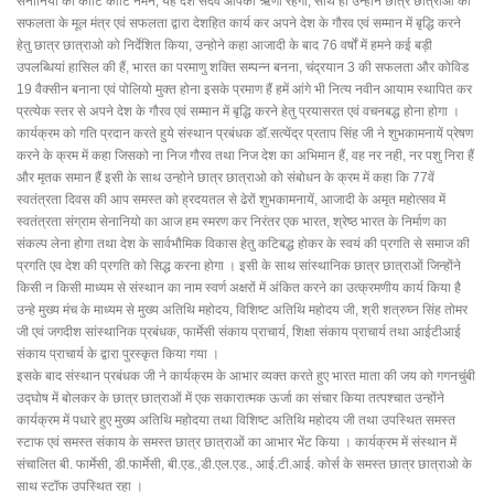
सेनानियों को कोटि कोटि नमन, यह देश सदैव आपका ऋणी रहेगा, साथ ही उन्होंने छात्र छात्राओ को
सफलता के मूल मंत्र एवं सफलता द्वारा देशहित कार्य कर अपने देश के गौरव एवं सम्मान में बृद्धि करने
हेतु छात्र छात्राओ को निर्देशित किया, उन्होने कहा आजादी के बाद 76 वर्षों में हमने कई बड़ी
उपलब्धियां हासिल की हैं, भारत का परमाणु शक्ति सम्पन्न बनना, चंद्रयान 3 की सफलता और कोविड
19 वैक्सीन बनाना एवं पोलियो मुक्त होना इसके प्रमाण हैं हमें आंगे भी नित्य नवीन आयाम स्थापित कर
प्रत्येक स्तर से अपने देश के गौरव एवं सम्मान में बृद्धि करने हेतु प्रयासरत एवं वचनबद्ध होना होगा ।
कार्यक्रम को गति प्रदान करते हुये संस्थान प्रबंधक डॉ.सत्येंद्र प्रताप सिंह जी ने शुभकामनायें प्रेषण
करने के क्रम में कहा जिसको ना निज गौरव तथा निज देश का अभिमान हैं, वह नर नही, नर पशु निरा हैं
और मृतक समान हैं इसी के साथ उन्होने छात्र छात्राओ को संबोधन के क्रम में कहा कि 77वें
स्वतंत्रता दिवस की आप समस्त को ह्रदयतल से ढेरों शुभकामनायें, आजादी के अमृत महोत्सव में
स्वतंत्रता संग्राम सेनानियो का आज हम स्मरण कर निरंतर एक भारत, श्रेष्ठ भारत के निर्माण का
संकल्प लेना होगा तथा देश के सार्वभौमिक विकास हेतु कटिबद्ध होकर के स्वयं की प्रगति से समाज की
प्रगति एव देश की प्रगति को सिद्ध करना होगा । इसी के साथ सांस्थानिक छात्र छात्राओं जिन्होंने
किसी न किसी माध्यम से संस्थान का नाम स्वर्ण अक्षरों में अंकित करने का उत्क्रमणीय कार्य किया है
उन्हे मुख्य मंच के माध्यम से मुख्य अतिथि महोदय, विशिष्ट अतिथि महोदय जी, श्री शत्रुघ्न सिंह तोमर
जी एवं जगदीश सांस्थानिक प्रबंधक, फार्मेसी संकाय प्राचार्य, शिक्षा संकाय प्राचार्य तथा आईटीआई
संकाय प्राचार्य के द्वारा पुरस्कृत किया गया ।
इसके बाद संस्थान प्रबंधक जी ने कार्यक्रम के आभार व्यक्त करते हुए भारत माता की जय को गगनचुंबी
उद्घोष में बोलकर के छात्र छात्राओं में एक सकारात्मक ऊर्जा का संचार किया तत्पश्चात उन्होंने
कार्यक्रम में पधारे हुए मुख्य अतिथि महोदया तथा विशिष्ट अतिथि महोदय जी तथा उपस्थित समस्त
स्टाफ एवं समस्त संकाय के समस्त छात्र छात्राओं का आभार भेंट किया । कार्यक्रम में संस्थान में
संचालित बी. फार्मेसी, डी.फार्मेसी, बी.एड.,डी.एल.एड., आई.टी.आई. कोर्स के समस्त छात्र छात्राओ के
साथ स्टॉफ उपस्थित रहा ।