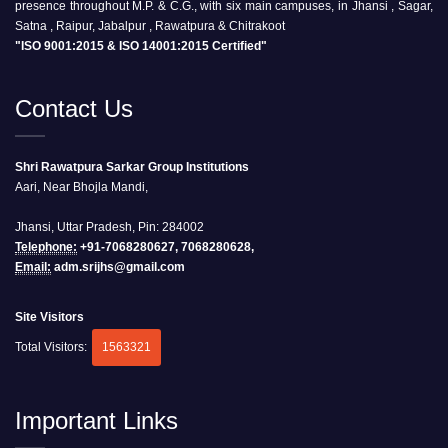
presence throughout M.P. & C.G., with six main campuses, in Jhansi , Sagar,
Satna , Raipur, Jabalpur , Rawatpura & Chitrakoot
"ISO 9001:2015 & ISO 14001:2015 Certified"
Contact Us
Shri Rawatpura Sarkar Group Institutions
Aari, Near Bhojla Mandi,
Jhansi, Uttar Pradesh, Pin: 284002
Telephone:
+91-7068280627, 7068280628,
Email:
adm.srijhs@gmail.com
Site Visitors
Total Visitors:
1563321
Important Links