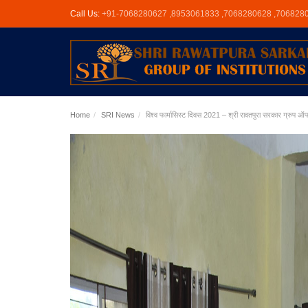
Call Us:
+91-7068280627 ,8953061833 ,7068280628 ,706828
Home
SRI News
विश्व फार्मासिस्ट दिवस 2021 – श्री रावतपुरा सरकार ग्रुप ऑफ इ