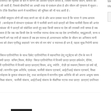
फार्मासिस्टों की भूमिका के बारे में जानने का अवसर प्रदान करता है, जिसमें स्वस्थ जीवन, बीमारी को
We
जाती हैं, जिससे बीमारियों का अच्छी तरह से प्रबंधन होता है और जीवन की गुणवत्ता में सुधार।
li
ं और टीके विकसित करने में फार्मासिस्ट की भूमिका की भी याद आती है।
ब फार्मेसी समुदाय लोगो की मदद करने का रहे थे और आज उसका फल है कि भारत ने उच्च आयाम
है ।कार्यक्रम में संस्थान प्रबंधक जी ने फार्मेसी करने वाले छात्रों को विश्व फार्मेसी दिवस की अनंत
प्रबंधक जी ने छात्रों को संबोधित करते हुए कहा किसी समाज या देश की तरक्की तभी सम्भव है जब
 जाता है कि जब जब किसी देश के नागरिक स्वस्थ थेतब तब वह देश उन्नतिशील, समृद्धशाली, सभ्य व
सह्भागी बने यह तभी हो सकता हैं जब हम स्वस्थ हो.अस्वस्थता व्यक्ति के जीवन का अभिशाप मानी
्वास्थ्य को लेकर प्रसिद्ध कहावते ‘तन चंगा तो मन चंगा’ व स्वास्थ्य ही धन है, पहला सुख निरोगी काया
क्विज प्रतियोगिता के साथ डिबेट प्रतियोगिता में सहभागिता हेतु स्टूडेंट्स को टीम के रूप में
छात्र सचिन,शिवम, शैलेंद्र क्विज़ प्रतियोगिता में विजयी छात्र छात्रा हर्षवर्धन, दीपेश,
्रतियोगिता में विजयी छात्र छात्राएं शिवम, अंजू, ज्योति , रोज़ी एवं रुकमन,सिमरन एवं वर्षा रहें,
्धन रहें।माननीय मुख्य अतिथि, प्रबंधक, फार्मेसी संकाय प्राचार्य, आईटीआई संकाय प्राचार्य, शिक्षा
। कार्यक्रम के कुशल संचालन हेतु तथा कार्यक्रम में माननीय मुख्य अतिथि जी को अपना अमूल्य समय
पर शिक्षा संकाय, फार्मेसी संकाय, आईटीआई संकाय के शैक्षणिक स्टाफ तथा छात्र छात्राएं उपस्थित