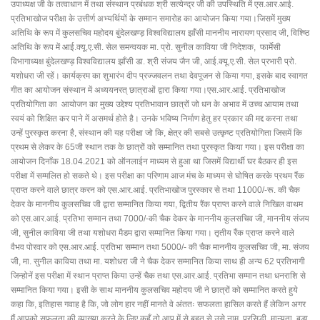
उपाध्यक्ष जी के तत्वाधान में तथा संस्थान प्रबंधक श्री सत्येन्द्र जी की उपस्थिति में एस.आर.आई.
प्रतिभाखोज परीक्षा के उत्तीर्ण अभ्यर्थियों के सम्मान समारोह का आयोजन किया गया।जिसमें मुख्य
अतिथि के रूप में कुलसचिव महोदय बुंदेलखण्ड़ विश्वविद्यालय झाँसी माननीय नारायण प्रसाद जी, विश्ष्ठि
अतिथि के रूप में आई.क्यू.ए.सी. सेल समन्वयक मा. प्रो. सुनील काविया जी निदेशक, फार्मेसी
विभागाध्यक्ष बुंदेलखण्ड़ विश्वविद्यालय झाँसी डा. श्री संजय जैन जी, आई.क्यू.ए.सी. सेल प्रभारी प्रो.
यशोधरा जी रहें। कार्यक्रम का शुभारंभ दीप प्रज्जवलन तथा देवपूजन से किया गया, इसके बाद स्वागत
गीत का आयोजन संस्थान में अध्ययनरत् छात्राओं द्वारा किया गया।एस.आर.आई. प्रतिभाखोज
प्रतियोगिता का आयोजन का मुख्य उद्देश्य प्रतिभावान छात्रों जो धन के अभाव में उच्च आयाम तथा
स्वयं को शिक्षित कर पाने में असमर्थ होते है। उनके भविष्य निर्माण हेतु हर प्रकार की मद्द करना तथा
उन्हें पुरस्कृत करना है, संस्थान की यह परीक्षा जो कि, क्षेत्र की सबसे उत्कृष्ट प्रतियोगिता जिसमें कि
प्रथम से लेकर के 65जी स्थान तक के छात्रों को सम्मानित तथा पुरस्कृत किया गया। इस परीक्षा का
आयोजन दिनाँक 18.04.2021 को ऑनलाईन माध्यम से हुआ था जिसमें विद्यार्थी घर बैठकर ही इस
परीक्षा में सम्मलित हो सकते थे। इस परीक्षा का परिणाम आज मंच के माध्यम से घोषित करके प्रथम रैंक
प्राप्त करने वाले छात्र करन को एस.आर.आई. प्रतिभाखोज पुरस्कार से तथा 11000/-रू. की चैक
देकर के माननीय कुलसचिव जी द्वारा सम्मानित किया गया, द्वितीय रैंक प्राप्त करने वाले निखिल वाथम
को एस.आर.आई. प्रतिभा सम्मान तथा 7000/-की चैक देकर के माननीय कुलसचिव जी, माननीय संजय
जी, सुनील काविया जी तथा यशोधरा मैडम द्वारा सम्मानित किया गया। तृतीय रैंक प्राप्त करने वाले
वैभव पोरवार को एस.आर.आई. प्रतिभा सम्मान तथा 5000/- की चैक माननीय कुलसचिव जी, मा. संजय
जी, मा. सुनील काविया तथा मा. यशोधरा जी ने चैक देकर सम्मानित किया साथ ही अन्य 62 प्रतिभागी
जिन्होनें इस परीक्षा में स्थान प्राप्त किया उन्हें चैक तथा एस.आर.आई. प्रतिभा सम्मान तथा धनराशि से
सम्मानित किया गया। इसी के साथ माननीय कुलसचिव महोदय जी ने छात्रों को सम्मानित करते हुये
कहा कि, इतिहास गवाह है कि, जो लोग हार नहीं मानते वे अंततः सफलता हासिल करते हैं लेकिन अगर
मैं आपको सफलता की व्याख्या करने के लिए कहूँ तो आप में से बहुत से उसे नाम, प्रसिद्धी, मान्यता, बड़ा