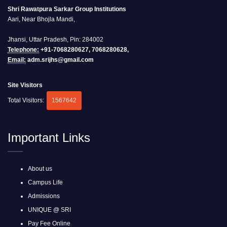
Shri Rawatpura Sarkar Group Institutions
Aari, Near Bhojla Mandi,
Jhansi, Uttar Pradesh, Pin: 284002
Telephone:
+91-7068280627, 7068280628,
Email:
adm.srijhs@gmail.com
Site Visitors
Total Visitors:
1567642
Important Links
About us
Campus Life
Admissions
UNIQUE @ SRI
Pay Fee Online