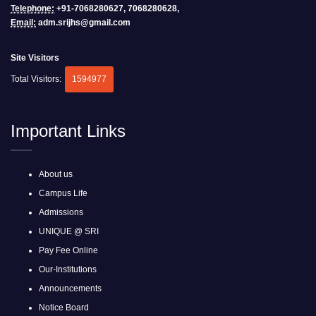
Telephone:
+91-7068280627, 7068280628,
Email:
adm.srijhs@gmail.com
Site Visitors
Total Visitors:
1594977
Important Links
About us
Campus Life
Admissions
UNIQUE @ SRI
Pay Fee Online
Our-Institutions
Announcements
Notice Board