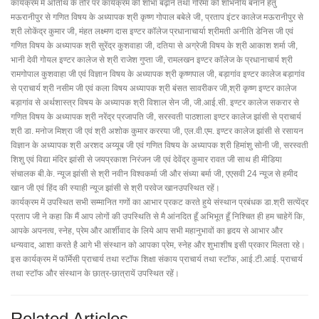
कार्यक्रम में अतिथि के तौर पर कार्यक्रम की शोभा बढ़ाने तथा गरिमा को शोभनीय बनाने हेतु
मऊरानीपुर से गणित विषय के अध्यापक श्री कृष्ण गोपाल बबेले जी, प्रताप इंटर कालेज मऊरानीपुर से
श्री लोकेंद्र कुमार जी, मंहत लक्ष्मण दास इण्टर कॉलेज प्रधानाचार्या श्रीमती अनीति डेनिस जी एवं
गणित विषय के अध्यापक श्री सुरेंद्र कुशवाहा जी, दतिया से अग्रेजी विषय के श्री आकाश शर्मा जी,
भानी देवी गोयल इण्टर कालेज से श्री राजेश गुप्ता जी, रामलखन इण्टर कॉलेज के प्रधानाचार्य श्री
रामगोपाल कुशवाहा जी एवं विज्ञान विषय के अध्यापक श्री कृष्णपाल जी, बड़ागांव इण्टर कालेज बड़ागांव
से प्राचार्य श्री नसीम जी एवं कला विषय अध्यापक श्री बंसत सावरीकर जी,श्री कृष्ण इण्टर कालेज
बड़ागांव से अर्थशास्त्र विषय के अध्यापक श्री विशाल सेन जी, जी.आई.सी. इण्टर कालेज सकरार से
गणित विषय के अध्यापक श्री नरेंद्र प्रजापति जी, सरस्वती पाठशाला इण्टर कालेज झांसी से प्राचार्य
श्री डा. मनोज मिश्रा जी एवं श्री अशोक कुमार कररया जी, एल.वी.एम. इण्टर कालेज झांसी से रसायन
विज्ञान के अध्यापक श्री अरशद अय्यूब जी एवं गणित विषय के अध्यापक श्री हिमांशु सोनी जी, सरस्वती
शिशु एवं विद्या मंदिर झांसी से जयप्रकाश निरंजन जी एवं देवेंद्र कुमार रावत जी साथ ही मीडिया
संचालक बी.के. न्यूज झांसी से श्री नवीन विश्वकर्मा जी और संध्या बर्मा जी, एएसवी 24 न्यूज से हमीद
खान जी एवं हिंद की स्याही न्यूज झांसी से श्री परवेज खानउपस्थित रहें।
कार्यक्रम में उपस्थित सभी सम्मानित गणों का आभार प्रकट करते हुये संस्थान प्रबंधक डा.श्री सत्येंद्र
प्रताप जी ने कहा कि मैं आप लोगों की उपस्थिति से मै आंनदित हूँ अभिभूत हूँ निश्चित ही हम चाहेगें कि,
आपके अपनत्व, स्नेह, प्रेम और आर्शीवाद के लिये आप सभी महानुभावों का हृदय से आभार और
धन्यवाद, आशा करते है आगे भी संस्थान को आपका प्रेम, स्नेह और शुभाशीष इसी प्रकार मिलता रहे।
इस कार्यक्रम में फॉर्मेसी प्राचार्य तथा स्टॉफ शिक्षा संकाय प्राचार्य तथा स्टॉफ, आई.टी.आई. प्राचार्य
तथा स्टॉफ और संस्थान के छात्र-छात्रायें उपस्थित रहें।
Related Articles